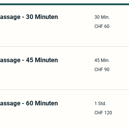
assage - 30 Minuten
30 Min.
60
CHF 60
Schweizer
Franken
assage - 45 Minuten
45 Min.
90
CHF 90
Schweizer
Franken
assage - 60 Minuten
1 Std.
120
CHF 120
Schweizer
Franken