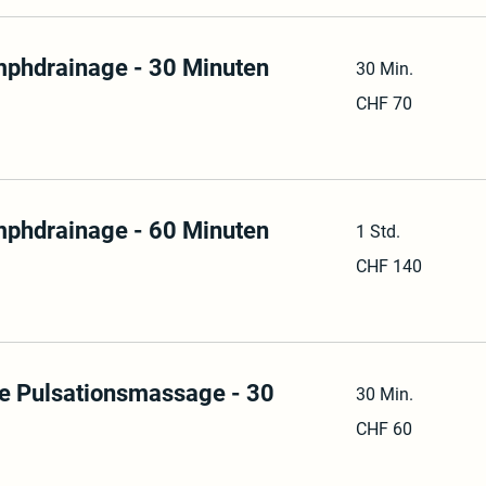
phdrainage - 30 Minuten
30 Min.
70
CHF 70
Schweizer
Franken
phdrainage - 60 Minuten
1 Std.
140
CHF 140
Schweizer
Franken
e Pulsationsmassage - 30
30 Min.
60
CHF 60
Schweizer
Franken