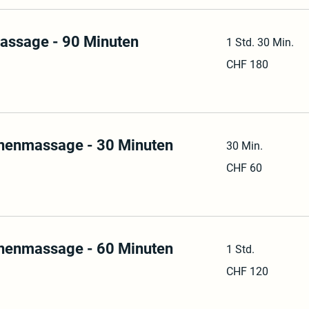
assage - 90 Minuten
1 Std. 30 Min.
180
CHF 180
Schweizer
Franken
onenmassage - 30 Minuten
30 Min.
60
CHF 60
Schweizer
Franken
onenmassage - 60 Minuten
1 Std.
120
CHF 120
Schweizer
Franken