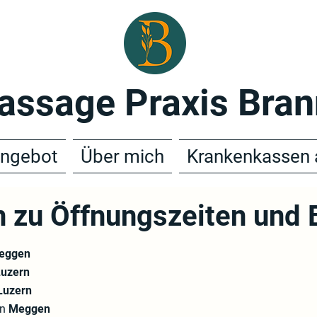
assage Praxis Bran
ngebot
Über mich
Krankenkassen 
n zu Öffnungszeiten und
eggen
Luzern
Luzern
in
Meggen